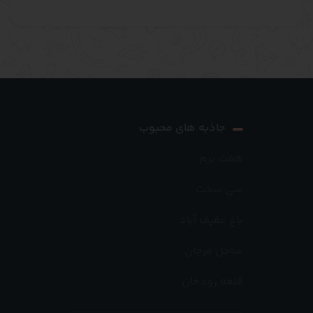
جاذبه های محبوب
هفت برم
سی سخت
باغ عفیف آباد
ساحل مرجان
قلعه رودخان